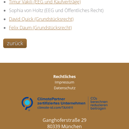
Timur Vakili (EEG und Kaufverträge)
Sophia von Holtz (EEG und Öffentliches Recht)
David Quick (Grundstücksrecht)
Felix Daum (Grundstücksrecht)
zurück
Rechtliches
Impressum
Datenschutz
Ganghoferstraße 29
80339 München