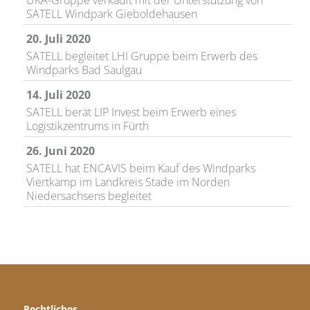
UKA-Gruppe verkauft mit der Unterstützung von
SATELL Windpark Gieboldehausen
20. Juli 2020
SATELL begleitet LHI Gruppe beim Erwerb des
Windparks Bad Saulgau
14. Juli 2020
SATELL berät LIP Invest beim Erwerb eines
Logistikzentrums in Fürth
26. Juni 2020
SATELL hat ENCAVIS beim Kauf des Windparks
Viertkamp im Landkreis Stade im Norden
Niedersachsens begleitet
24. April 2020
SATELL berät Frasers Property Industrial beim
Erwerb eines 20 ha großen Gewerbegrundstücks in
Bayern
24. April 2020
SATELL steht der ENCAVIS beim Erwerb des
Rechtliches