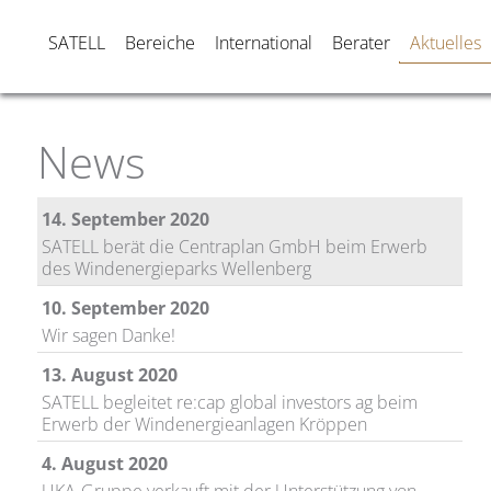
Chapelle-Glain mit Unterstützung von SATELL
23. Oktober 2020
SATELL
Bereiche
International
Berater
Aktuelles
SATELL begleitet AFRY Deutschland GmbH beim
Verkauf der PöyryCert GmbH & Co. KG
4. Oktober 2020
News
SATELL steht der EBL Wind Invest AG beim Erwerb
des Windparks Mörsfeld zur Seite
14. September 2020
SATELL berät die Centraplan GmbH beim Erwerb
des Windenergieparks Wellenberg
10. September 2020
Wir sagen Danke!
13. August 2020
SATELL begleitet re:cap global investors ag beim
Erwerb der Windenergieanlagen Kröppen
4. August 2020