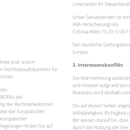
Unterseiten Ihr Steuerberat
Unser Steuerberater ist vers
AXA Versicherungs AG
Colonia-Allee 10-20, 51067 
Der räumliche Geltungsbere
Europa.
net sind, sind in
3. Interessenskonflikt
der Rechtsanwaltskammer für
ünchen.
Die Wahrnehmung widerstrei
und Notaren aufgrund beruf
 der
Mandates wird deshalb immer
(BORA), der
ung der Rechtsanwältinnen
Die auf diesen Seiten ange
älte der Europäischen
Vollständigkeit, Richtigkei
 europäischer
Wir weisen darauf hin, dass
egelungen finden Sie auf
durch die Nutzung der hier