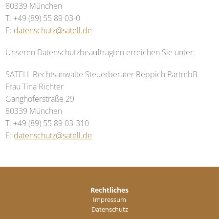
80339 München
T: +49 (89) 55 89 03-0
E:
datenschutz@satell.de
Unseren Datenschutzbeauftragten erreichen Sie unter:
SATELL Rechtsanwälte Steuerberater Reppich PartmbB
Frau Tina Richter
Ganghoferstraße 29
80339 München
T: +49 (89) 55 89 03-310
E:
datenschutz@satell.de
Rechtliches
Impressum
Datenschutz