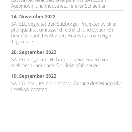
BayWa r.e. veräußert Solarpark mit SATELL an
Automobil- und Industriezulieferer Schaeffler
14. November 2022
SATELL begleitet den Salzburger Projektentwickler
planquadr.at umfassend rechtlich und steuerlich
beim Verkauf des Marriott-Hotels Caro & Selig in
Tegernsee
20. September 2022
SATELL begleitet LHI Gruppe beim Erwerb von
mehreren Ladeparks für Elektrofahrzeuge
19. September 2022
SATELL hat UKA bei der Veräußerung des Windparks
Leeskow beraten
26. Juli 2022
SATELL hat UKA beim Verkauf des Windparks Auras
an Encavis Asset Management AG begleitet
19. Januar 2022
clearvise AG erwirbt mit Unterstützung von SATELL