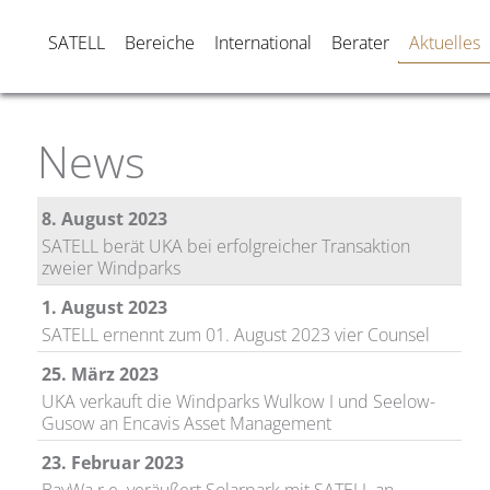
29. November 2023
SATELL
Bereiche
International
Berater
Aktuelles
UKA und Nordex verstärken Partnerschaft mit
verlängertem Rahmenvertrag
10. Oktober 2023
SATELL unterstützt LHI Gruppe bei der Erweiterung
News
des Portfolios um weiteren Windpark für die
Versicherungskammer
8. August 2023
SATELL berät UKA bei erfolgreicher Transaktion
zweier Windparks
1. August 2023
SATELL ernennt zum 01. August 2023 vier Counsel
25. März 2023
UKA verkauft die Windparks Wulkow I und Seelow-
Gusow an Encavis Asset Management
23. Februar 2023