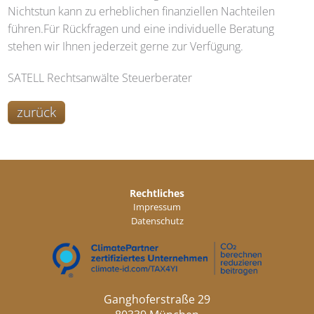
Nichtstun kann zu erheblichen finanziellen Nachteilen
führen.Für Rückfragen und eine individuelle Beratung
stehen wir Ihnen jederzeit gerne zur Verfügung.
SATELL
Rechtsanwälte Steuerberater
zurück
Rechtliches
Impressum
Datenschutz
Ganghoferstraße 29