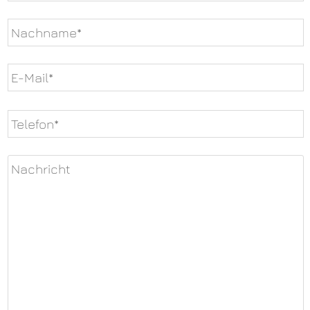
Bitte
lasse
dieses
Feld
leer.