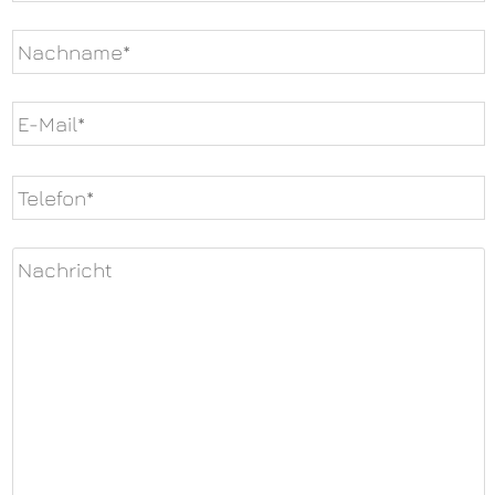
Bitte
lasse
dieses
Feld
leer.