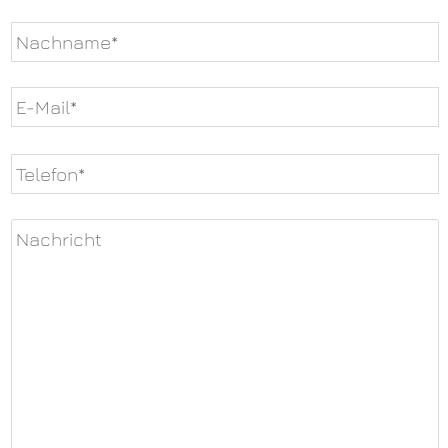
Bitte
lasse
dieses
Feld
leer.