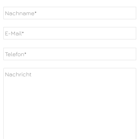
Bitte
lasse
dieses
Feld
leer.