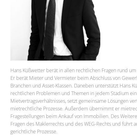
Hans Küßwetter berät in allen rechtlichen Fragen rund um
Er berät Mieter und Vermieter beim Abschluss von Gewerb
Branchen und Asset-Klassen. Daneben unterstützt Hans K
rechtlichen Problemen und Themen in jedem Stadium ein
Mietvertragsverhältnisses, setzt gemeinsame Lösungen ver
mietrechtliche Prozesse. Außerdem übernimmt er mietrec
Fragestellungen beim Ankauf von Immobilien. Des Weitere
Fragen des Maklerrechts und des WEG-Rechts und führt a
gerichtliche Prozesse.