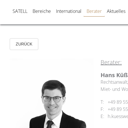
SATELL
Bereiche
International
Berater
Aktuelles
ZURÜCK
Berater:
Hans Küß
Rechtsanwalt,
Miet- und W
T:
+49 89 55
F:
+49 89 55
E:
h.kuesswe