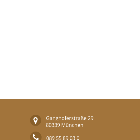
Ganghoferstraße 29
80339 München
089 55 89 03 0