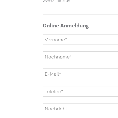
www.4initia.de
Online Anmeldung
Bitte
lasse
dieses
Feld
leer.