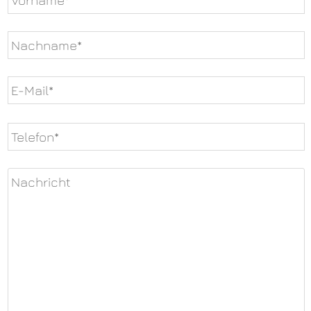
Bitte
lasse
dieses
Feld
leer.