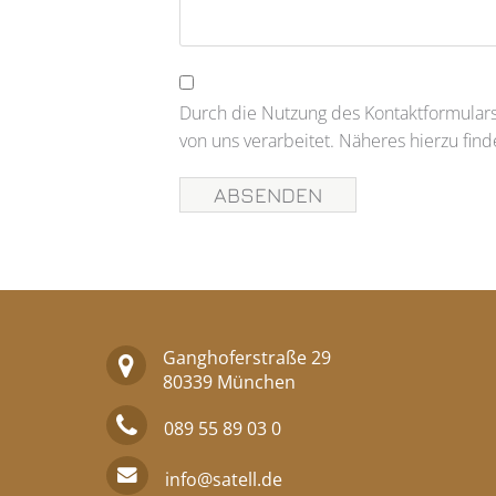
Durch die Nutzung des Kontaktformula
von uns verarbeitet. Näheres hierzu fin
Ganghoferstraße 29
80339 München
089 55 89 03 0
info@satell.de