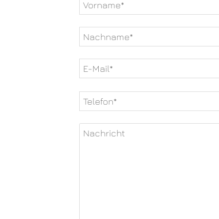
Bitte
lasse
dieses
Feld
leer.