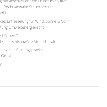
g mit anschließendem Frühstücksbuffet
LL Rechtsanwälte Steuerberater
GmbH
t: Entfesselung für Wind, Sonne & Co.?“
tiftung Umweltenergierecht
e Flächen?“
ATELL Rechtsanwälte Steuerberater
en versus Planungspraxis“
ia GmbH
on
g